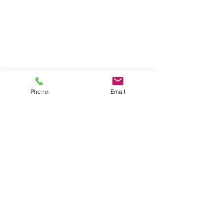
Phone
Email
Copyright (c) 2016 ing. All Rights Reserved